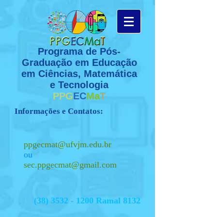
Programa de Pós-
Graduação em Educação
em Ciências, Matemática
e Tecnologia
PPG
EC
Ma
T
Informações e Contatos:
ppgecmat@ufvjm.edu.br
ou
sec.ppgecmat@gmail.com
(38) 3532 - 1200
Ramal 8132