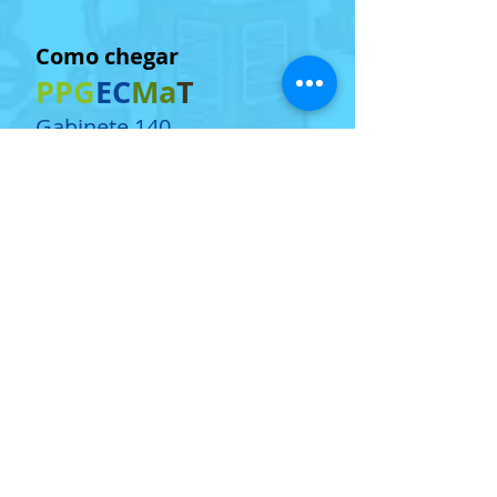
Como chegar
PPG
EC
Ma
T
Gabinete 140.
Departamento de Ciências
Biológicas
(38) 3532-1200
- ramal 8132
CONTATE-NOS